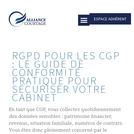
ESPACE ADHÉRENT
COMPARATIF DES GROUPEMENTS
NOUS REJOINDRE
NOUS CONTACTER
DES PARTENAIRES DE PREMIER PLAN AU SERVICE DE VOTRE CABINET
CLIENTS PATRIMONIAUX
QUEL GROUPEMENT DE CGP CHOISIR ? LE COMPARATIF DES MODÈLES
RGPD POUR LES CGP
: LE GUIDE DE
CONFORMITÉ
PRATIQUE POUR
SÉCURISER VOTRE
CABINET
En tant que CGP, vous collectez quotidiennement
des données sensibles : patrimoine financier,
revenus, situation familiale, numéros de contrats.
Vous êtes donc pleinement concerné par le