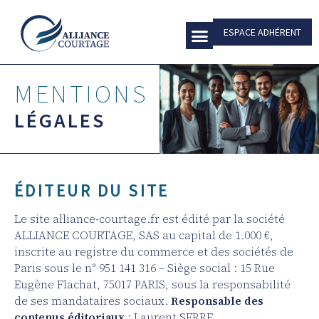
ESPACE ADHÉRENT
COMPARATIF DES GROUPEMENTS
NOUS REJOINDRE
NOUS CONTACTER
DES PARTENAIRES DE PREMIER PLAN AU SERVICE DE VOTRE CABINET
CLIENTS PATRIMONIAUX
QUEL GROUPEMENT DE CGP CHOISIR ? LE COMPARATIF DES MODÈLES
MENTIONS
LÉGALES
ÉDITEUR DU SITE
Le site alliance-courtage.fr est édité par la société
ALLIANCE COURTAGE, SAS au capital de 1.000 €,
inscrite au registre du commerce et des sociétés de
Paris sous le n° 951 141 316 – Siège social : 15 Rue
Eugène Flachat, 75017 PARIS, sous la responsabilité
de ses mandataires sociaux.
Responsable des
contenus éditoriaux
: Laurent SERRE