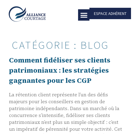
ESPACE ADHÉRENT
COMPARATIF DES GROUPEMENTS
NOUS REJOINDRE
NOUS CONTACTER
DES PARTENAIRES DE PREMIER PLAN AU SERVICE DE VOTRE CABINET
CLIENTS PATRIMONIAUX
QUEL GROUPEMENT DE CGP CHOISIR ? LE COMPARATIF DES MODÈLES
CATÉGORIE :
BLOG
Comment fidéliser ses clients
patrimoniaux : les stratégies
gagnantes pour les CGP
La rétention client représente l’un des défis
majeurs pour les conseillers en gestion de
patrimoine indépendants. Dans un marché où la
concurrence s’intensifie, fidéliser ses clients
patrimoniaux n’est plus un simple objectif : c’est
un impératif de pérennité pour votre activité. Cet